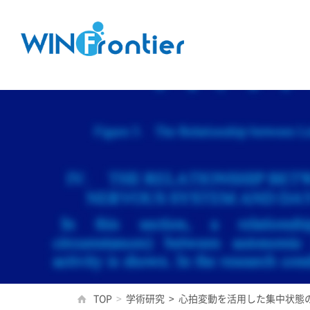
TOP
>
学術研究
>
心拍変動を活用した集中状態