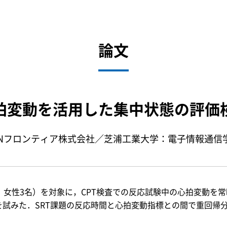
論文
拍変動を活用した集中状態の評価
INフロンティア株式会社／芝浦工業大学：電子情報通信
，女性3名）を対象に，CPT検査での反応試験中の心拍変動を
を試みた．SRT課題の反応時間と心拍変動指標との間で重回帰