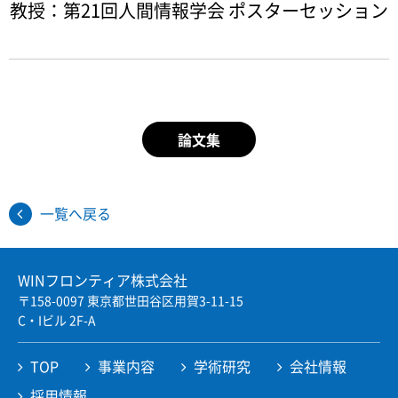
教授：第21回人間情報学会 ポスターセッション
Twitter
Facebook
JP
EN
論文集
一覧へ戻る
WINフロンティア株式会社
〒158-0097 東京都世田谷区用賀3-11-15
C・Iビル 2F-A
TOP
事業内容
学術研究
会社情報
採用情報