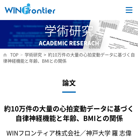
TOP
学術研究
事業内容
ACADEMIC RESERACH
TOP
>
学術研究
>
約10万件の大量の心拍変動データに基づく自
学術研究
律神経機能と年齢、BMIとの関係
会社情報
論文
採用情報
約10万件の大量の心拍変動データに基づく
自律神経機能と年齢、BMIとの関係
お問合せ
WINフロンティア株式会社／神戸大学 羅 志偉