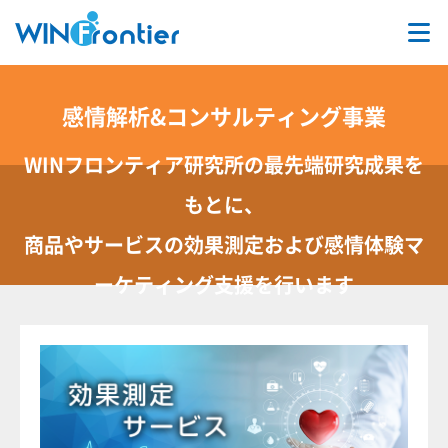
TOP
感情解析&コンサルティング事業
事業内容
WINフロンティア研究所の最先端研究成果を
学術研究
もとに、
会社情報
商品やサービスの効果測定および感情体験マ
ーケティング支援を行います
採用情報
お問合せ