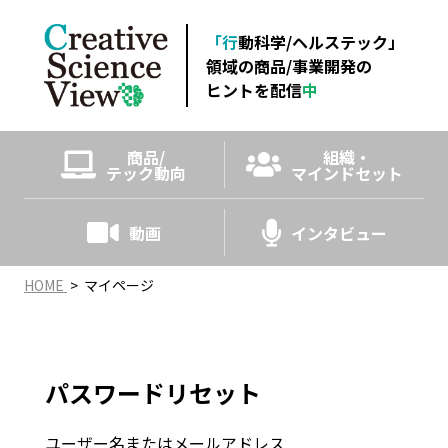
「行
動科学/ヘルステック」
領域の商品
/事業開発の
ヒントを配信
中
商品/
組織・
テック動向
マインドセット
動画
インタビュー
HOME
>
マイページ
パスワードリセット
ユーザー名またはメールアドレス