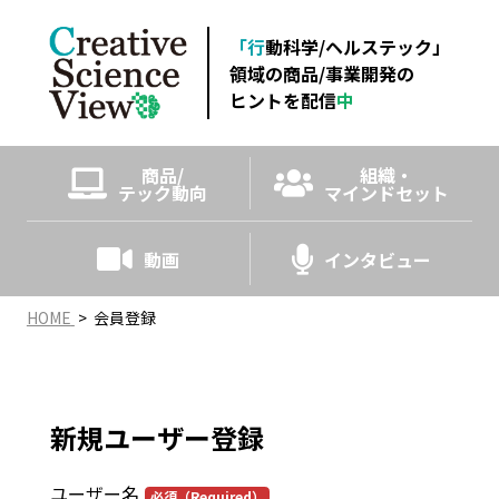
「行
動科学/ヘルステック」
領域の商品
/事業開発の
ヒントを配信
中
商品/
組織・
テック動向
マインドセット
動画
インタビュー
HOME
>
会員登録
新規ユーザー登録
ユーザー名