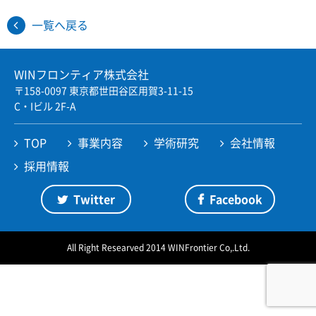
一覧へ戻る
Twitter
Facebook
JP
EN
WINフロンティア株式会社
〒158-0097 東京都世田谷区用賀3-11-15
C・Iビル 2F-A
TOP
事業内容
学術研究
会社情報
採用情報
Twitter
Facebook
All Right Researved 2014 WINFrontier Co,.Ltd.
ページの先頭へ