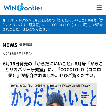
TOP
TOP
>
NEWS
>
6月16日発売の『からだにいいこと』8月号「か
らことリカバリー研究室」に、『COCOLOLO（ココロ炉）』が紹介
事業内容
されました。ぜひご覧ください。
学術研究
NEWS
最新情報
＜2015年6月16日＞
会社情報
6月16日発売の『からだにいいこと』8月号「からこ
とリカバリー研究室」に、『COCOLOLO（ココロ
採用情報
炉）』が紹介されました。ぜひご覧ください。
お問合せ