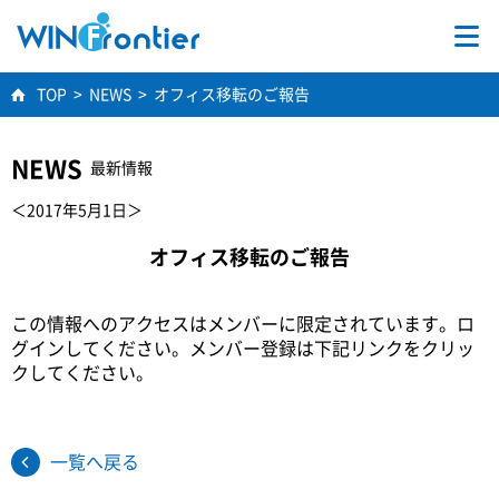
TOP
TOP
>
NEWS
>
オフィス移転のご報告
事業内容
NEWS
最新情報
学術研究
＜2017年5月1日＞
オフィス移転のご報告
会社情報
この情報へのアクセスはメンバーに限定されています。ロ
採用情報
グインしてください。メンバー登録は下記リンクをクリッ
クしてください。
一覧へ戻る
お問合せ