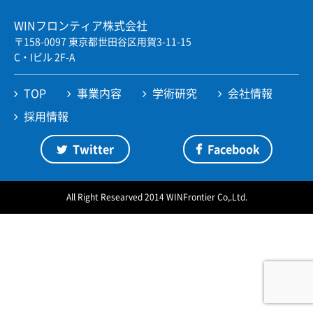
WINフロンティア株式会社
Twitter
Facebook
JP
EN
〒158-0097 東京都世田谷区用賀3-11-15
C・Iビル 2F-A
TOP
事業内容
学術研究
会社情報
採用情報
Twitter
Facebook
All Right Researved 2014 WINFrontier Co,.Ltd.
ページの先頭へ