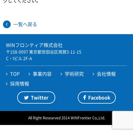
クしてください。
Twitter
Facebook
JP
EN
一覧へ戻る
WINフロンティア株式会社
〒158-0097 東京都世田谷区用賀3-11-15
C・Iビル 2F-A
TOP
事業内容
学術研究
会社情報
採用情報
Twitter
Facebook
All Right Researved 2014 WINFrontier Co,.Ltd.
ページの先頭へ