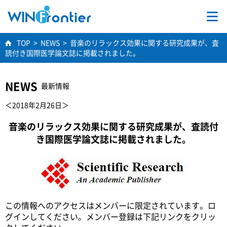
TOP
TOP
>
NEWS
>
音楽のリラックス効果に関する研究成果が、査
読付き国際医学論文誌に掲載されました。
事業内容
NEWS
最新情報
学術研究
＜2018年2月26日＞
会社情報
音楽のリラックス効果に関する研究成果が、査読付
き国際医学論文誌に掲載されました。
採用情報
この情報へのアクセスはメンバーに限定されています。ロ
お問合せ
グインしてください。メンバー登録は下記リンクをクリッ