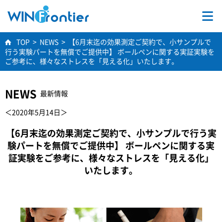
TOP
TOP
>
NEWS
>
【6月末迄の効果測定ご契約で、小サンプルで
行う実験パートを無償でご提供中】 ボールペンに関する実証実験を
事業内容
ご参考に、様々なストレスを「見える化」いたします。
学術研究
NEWS
最新情報
＜2020年5月14日＞
会社情報
【6月末迄の効果測定ご契約で、小サンプルで行う実
験パートを無償でご提供中】 ボールペンに関する実
採用情報
証実験をご参考に、様々なストレスを「見える化」
いたします。
お問合せ