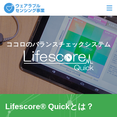
Lifescore
Lifescore Quick
ココロのバランスチェックシステム
Lifescore Health&Beauty
ウェアラブルセンサ販売
お問い合せ
Lifescore® Quickとは？