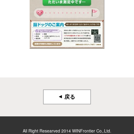
戻る
All Right Researved 2014 WINFrontier Co,.Ltd.