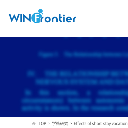
TOP
>
学術研究
>
Effects of short-stay vacati