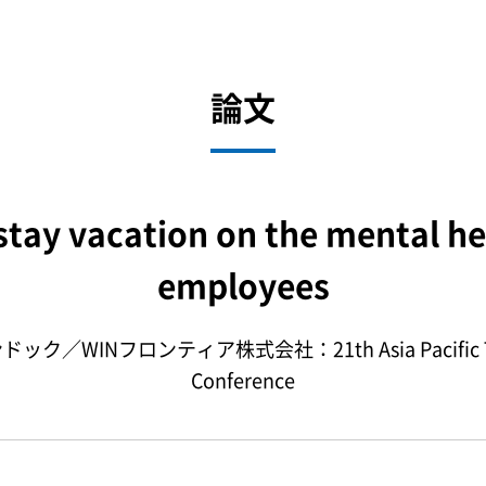
論文
-stay vacation on the mental h
employees
Nフロンティア株式会社：21th Asia Pacific Touris
Conference