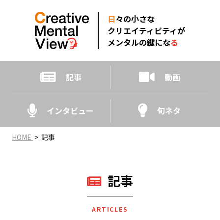
日
々の小さな
クリエイティビティが
メンタルの鍵にな
る
記事
動画
インタビュー
旬ネタ
HOME
>
記事
記事
ARTICLES