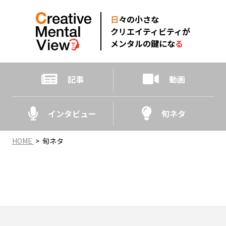
日
々の小さな
クリエイティビティが
メンタルの鍵にな
る
記事
動画
インタビュー
旬ネタ
HOME
>
旬ネタ