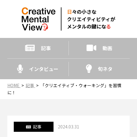
日
々の小さな
クリエイティビティが
メンタルの鍵にな
る
記事
動画
インタビュー
旬ネタ
HOME
>
記事
>
「クリエイティブ・ウォーキング」を習慣
に！
記事
2024.03.31