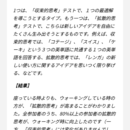
1つは、「収束的思考」テストで、１つの最適解
を導こうとするタイプ。もう一つは、「拡散的思
考」テストで、こちらは新しいアイデアを自由に
たくさん生み出そうとするものです。例えば、収
束的思考では、「コテージ」、「スイス」、「ケ
ーキ」という３つの英単語に共通する１つの英単
語を回答する、拡散的思考では、「レンガ」の新
しい使い方に関するアイデアを思いつく限り挙げ
る、などです。
【結果】
座っている時よりも、ウォーキングしている時の
方が、「拡散的思考」が高まることがわかりまし
た。全参加者のうち、80%以上の参加者の拡散的
思考が、ウォーキング時に向上したのです（一
方、「収束的思考」には変化がありませんでし